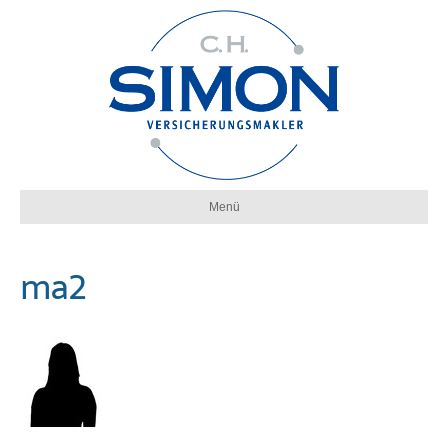
Menü
ma2