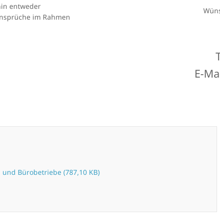
hin entweder
Wüns
 Ansprüche im Rahmen
T
E-Ma
- und Bürobetriebe (787,10 KB)