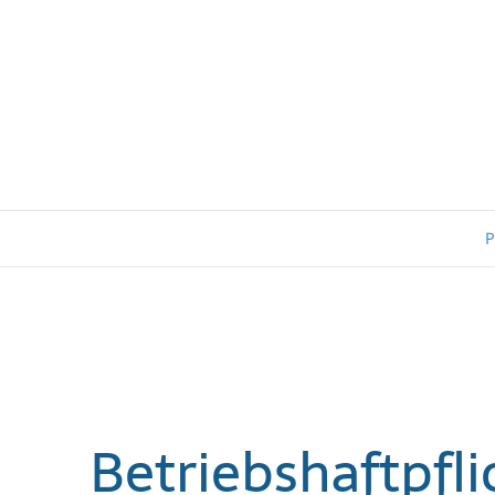
P
Betriebshaftpfli